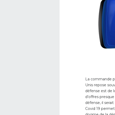
La commande publ
Unis repose souv
défense est de l
d’offres presque
défense, il sera
Covid 19 permet 
dogme de la dépe