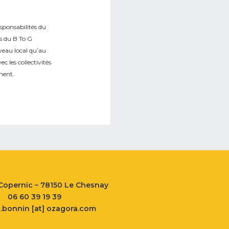
esponsabilités du
s du B To G
veau local qu’au
c les collectivités
ment.
 Copernic – 78150 Le Chesnay
06 60 39 19 39
k.bonnin [at] ozagora.com