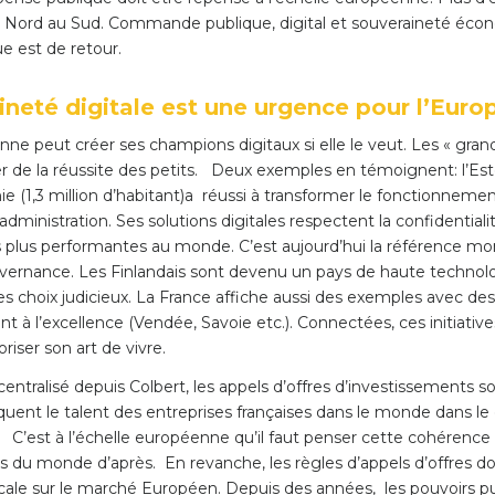
u Nord au Sud. Commande publique, digital et souveraineté éco
que est de retour.
ineté digitale est une urgence pour l’Euro
ne peut créer ses champions digitaux si elle le veut. Les « gran
er de la réussite des petits. Deux exemples en témoignent: l’Est
nie (1,3 million d’habitant)a réussi à transformer le fonctionneme
administration. Ses solutions digitales respectent la confidentia
s plus performantes au monde. C’est aujourd’hui la référence mo
vernance. Les Finlandais sont devenu un pays de haute technol
es choix judicieux. La France affiche aussi des exemples avec des 
nt à l’excellence (Vendée, Savoie etc.). Connectées, ces initiativ
oriser son art de vivre.
centralisé depuis Colbert, les appels d’offres d’investissements
liquent le talent des entreprises françaises dans le monde dans le
s. C’est à l’échelle européenne qu’il faut penser cette cohérence
res du monde d’après. En revanche, les règles d’appels d’offres d
iscale sur le marché Européen. Depuis des années, les pouvoirs p