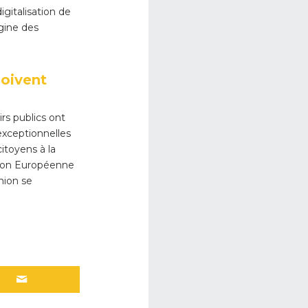
gitalisation de
igine des
doivent
rs publics ont
exceptionnelles
itoyens à la
Union Européenne
Union se