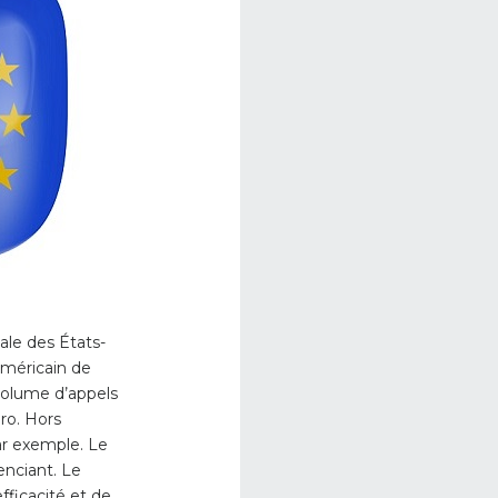
ale des États-
américain de
volume d’appels
ro. Hors
par exemple. Le
enciant. Le
fficacité et de