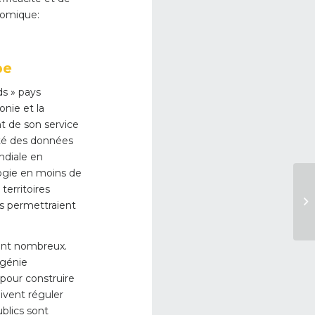
nomique:
pe
ds » pays
onie et la
nt de son service
lité des données
ndiale en
ogie en moins de
territoires
es permettraient
 sont nombreux.
 génie
 pour construire
oivent réguler
ublics sont