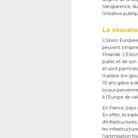
transparence, d
l’initiative publi
La souvera
L’Union Européen
peuvent s’inspir
Finlande. L’Esto
public et de son 
et sont parmi le
matière d-e-gou
10 ans grâce a d
locaux parvienne
à l’Europe de val
En France, pays 
En effet, ils exp
d’infrastructure
les infrastructu
l’optimisation f